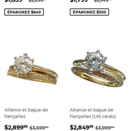
$2,299
$2,149
RÉDUIT
RÉDUIT
ÉPARGNEZ $640
ÉPARGNEZ $350
Alliance et bague de
Alliance et bague de
fiançailles
fiançailles (1,45 carats)
PRIX
$2,899.99
PRIX
$2,849.99
PRIX RÉGULIER
$3,699.99
PRIX RÉGUL
$3,99
$2,899
$2,849
99
99
$3,699
$3,999
99
99