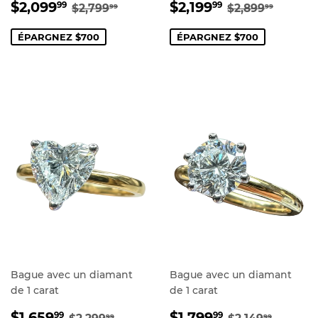
PRIX
$2,099.99
PRIX
$2,199.99
PRIX RÉGULIER
$2,799.99
PRIX RÉGUL
$2,899
$2,099
$2,199
99
99
$2,799
$2,899
99
99
RÉDUIT
RÉDUIT
ÉPARGNEZ $700
ÉPARGNEZ $700
Bague avec un diamant
Bague avec un diamant
de 1 carat
de 1 carat
PRIX
$1,659.99
PRIX
$1,799.99
PRIX RÉGULIER
$2,299.99
PRIX RÉGUL
$2,149
$1,659
$1,799
99
99
99
99