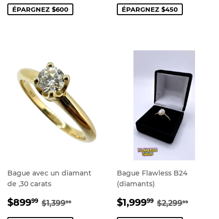
ÉPARGNEZ $600
ÉPARGNEZ $450
Bague avec un diamant
Bague Flawless B24
de ,30 carats
(diamants)
PRIX
$899.99
PRIX
$1,999.99
PRIX RÉGULIER
$1,399.99
PRIX RÉGUL
$2,299
$899
$1,999
99
99
$1,399
$2,299
99
99
RÉDUIT
RÉDUIT