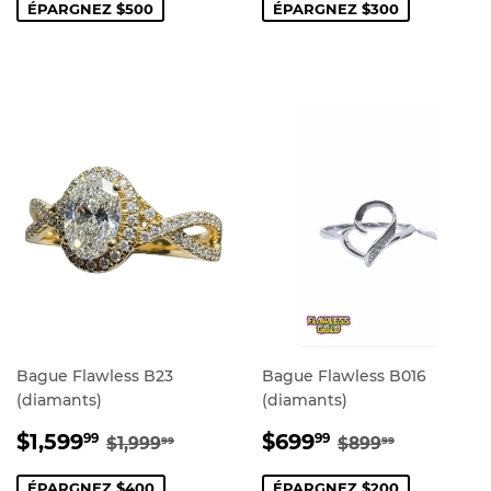
ÉPARGNEZ $500
ÉPARGNEZ $300
Bague Flawless B23
Bague Flawless B016
(diamants)
(diamants)
PRIX
$1,599.99
PRIX
$699.99
PRIX RÉGULIER
$1,999.99
PRIX RÉGULI
$899.99
$1,599
$699
99
99
$1,999
$899
99
99
RÉDUIT
RÉDUIT
ÉPARGNEZ $400
ÉPARGNEZ $200