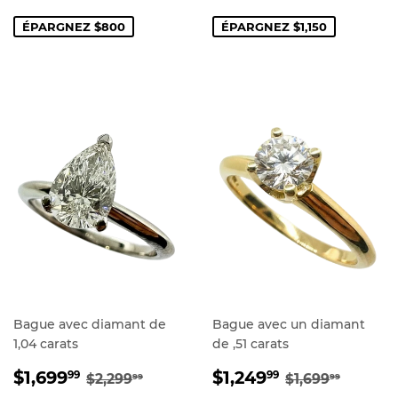
RÉDUIT
RÉDUIT
ÉPARGNEZ $800
ÉPARGNEZ $1,150
Bague avec diamant de
Bague avec un diamant
1,04 carats
de ,51 carats
PRIX
$1,699.99
PRIX
$1,249.99
PRIX RÉGULIER
$2,299.99
PRIX RÉGUL
$1,699
$1,699
$1,249
99
99
$2,299
$1,699
99
99
RÉDUIT
RÉDUIT