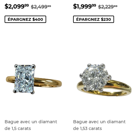
PRIX
$2,099.99
PRIX
$1,999.99
PRIX RÉGULIER
$2,499.99
PRIX RÉGUL
$2,229
$2,099
$1,999
99
99
$2,499
$2,229
99
99
RÉDUIT
RÉDUIT
ÉPARGNEZ $400
ÉPARGNEZ $230
Bague avec un diamant
Bague avec un diamant
de 1,5 carats
de 1,53 carats