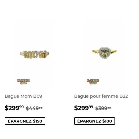
Bague Mom B09
Bague pour femme B22
PRIX
$299.99
PRIX
$299.99
PRIX RÉGULIER
$449.99
PRIX RÉGULI
$399.99
$299
$299
99
99
$449
$399
99
99
RÉDUIT
RÉDUIT
ÉPARGNEZ $150
ÉPARGNEZ $100