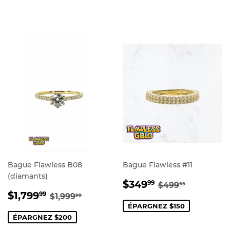
Bague Flawless B08
Bague Flawless #11
(diamants)
PRIX
$349.99
PRIX RÉGULI
$499.99
$349
99
$499
99
PRIX
$1,799.99
RÉDUIT
PRIX RÉGULIER
$1,999.99
$1,799
99
$1,999
99
RÉDUIT
ÉPARGNEZ $150
ÉPARGNEZ $200