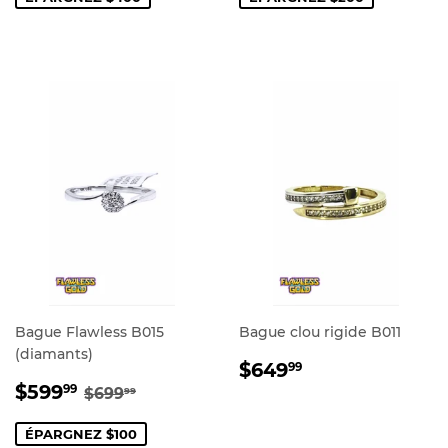
Bague Flawless B015
Bague clou rigide B011
(diamants)
PRIX
$649.99
$649
99
PRIX
$599.99
RÉGULIER
PRIX RÉGULIER
$699.99
$599
99
$699
99
RÉDUIT
ÉPARGNEZ $100