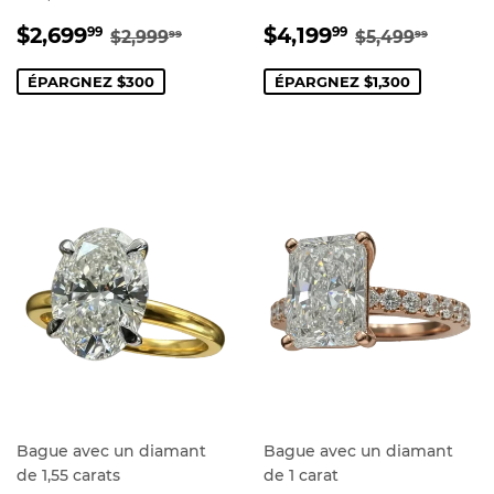
PRIX
$2,699.99
PRIX
$4,199.99
PRIX RÉGULIER
$2,999.99
PRIX RÉGUL
$5,49
$2,699
$4,199
99
99
$2,999
$5,499
99
99
RÉDUIT
RÉDUIT
ÉPARGNEZ $300
ÉPARGNEZ $1,300
Bague avec un diamant
Bague avec un diamant
de 1,55 carats
de 1 carat