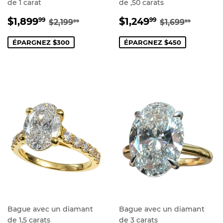
de 1 carat
de ,50 carats
PRIX
$1,899.99
PRIX
$1,249.99
PRIX RÉGULIER
$2,199.99
PRIX RÉGUL
$1,699
$1,899
$1,249
99
99
$2,199
$1,699
99
99
RÉDUIT
RÉDUIT
ÉPARGNEZ $300
ÉPARGNEZ $450
Bague avec un diamant
Bague avec un diamant
de 1,5 carats
de 3 carats